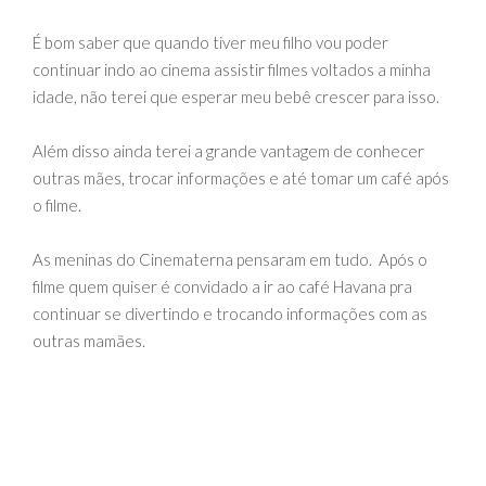
É bom saber que quando tiver meu filho vou poder
continuar indo ao cinema assistir filmes voltados a minha
idade, não terei que esperar meu bebê crescer para isso.
Além disso ainda terei a grande vantagem de conhecer
outras mães, trocar informações e até tomar um café após
o filme.
As meninas do Cinematerna pensaram em tudo. Após o
filme quem quiser é convidado a ir ao café Havana pra
continuar se divertindo e trocando informações com as
outras mamães.
Tem coisa melhor do que isso? Ir ao cinema com o filhote e
de quebra ainda fazer amigas com os mesmos interesses
que os seus?