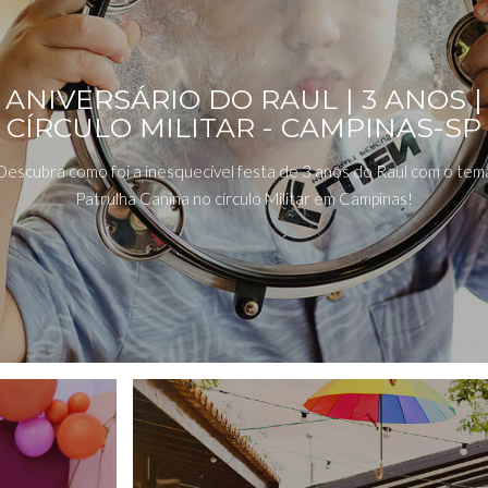
ANIVERSÁRIO DO RAUL | 3 ANOS |
CÍRCULO MILITAR - CAMPINAS-SP
Descubra como foi a inesquecível festa de 3 anos do Raul com o tem
Patrulha Canina no círculo Militar em Campinas!