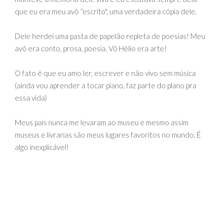
que eu era meu avô “escrito", uma verdadeira cópia dele.
Dele herdei uma pasta de papelão repleta de poesias! Meu
avô era conto, prosa, poesia. Vô Hélio era arte!
O fato é que eu amo ler, escrever e não vivo sem música
(ainda vou aprender a tocar piano, faz parte do plano pra
essa vida)
Meus pais nunca me levaram ao museu e mesmo assim
museus e livrarias são meus lugares favoritos no mundo. É
algo inexplicável!
AMO estudar… de tudo! Tudo que me interessa vou lá
pesquisar, adoro conhecer coisas, pessoas.
Mentes me fascinam mais do que corpos, me apaixono pela
mente das pessoas, por suas histórias.