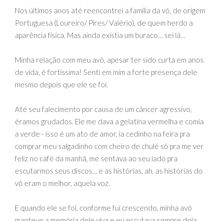
Nos últimos anos até reencontrei a família da vó, de origem
Portuguesa (Loureiro/ Pires/ Valério), de quem herdo a
aparência física. Mas ainda existia um buraco… sei lá…
Minha relação com meu avô, apesar ter sido curta em anos
de vida, é fortíssima! Senti em mim a forte presença dele
mesmo depois que ele se foi.
Até seu falecimento por causa de um câncer agressivo,
éramos grudados. Ele me dava a gelatina vermelha e comia
a verde - isso é um ato de amor, ia cedinho na feira pra
comprar meu salgadinho com cheiro de chulé só pra me ver
feliz no café da manhã, me sentava ao seu lado pra
escutarmos seus discos… e as histórias, ah, as histórias do
vô eram o melhor, aquela voz.
E quando ele se foi, conforme fui crescendo, minha avó
manteve a memória dele viva e eu escutava sempre dela