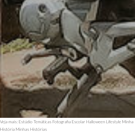
Veja mais:
Estúdio Temáticas
Fotografia Escolar
Halloween
Lifestyle
Minha
História
Minhas Histórias