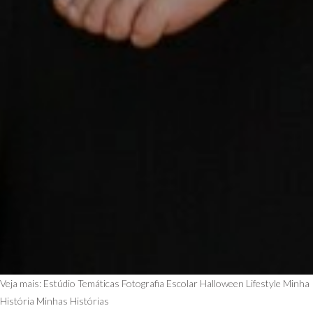
Veja mais:
Estúdio Temáticas
Fotografia Escolar
Halloween
Lifestyle
Minha
História
Minhas Histórias