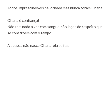
Todos imprescindíveis na jornada mas nunca foram Ohana!
Ohana é confiança!
Não tem nada a ver com sangue, são laços de respeito que
se constroem com o tempo.
A pessoa não nasce Ohana, ela se faz.
A mãe que precisou ser ausente na infância para poder
trabalhar muito e dar o melhor que pudesse para os filhos e
depois, com muita conversa, se tornou melhor amiga -
pessoa mais importante da minha vida- e percebeu que
momentos juntas não tem preço… nasceu família mas se
fez Ohana.
A sobrinha/filha que me ensinou a "ser pelo outro" e me
apresentou um amor que não tem tamanho, não dá pra