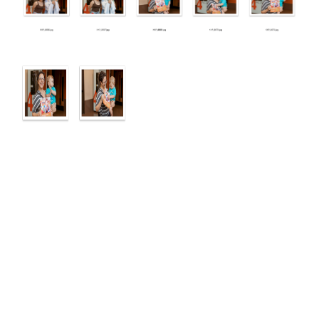
Sua Foto Do CineMaterna
PEÇA AQUI SUA FOTO ( LEIA ANTES AS
INSTRUÇÕES ACIMA)